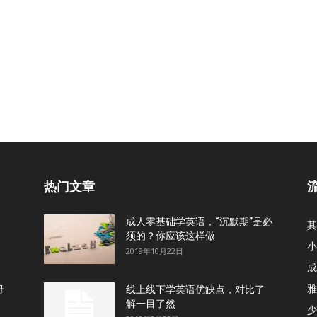
热门文章
成人零基础学英语，“沉默期”是必
其
须的？你应该这样做
小
2019年10月22日
成
雅
母
线上线下学英语优缺点，对比了
解一目了然
少