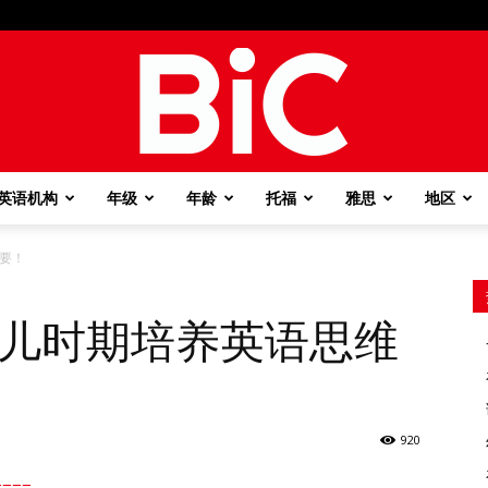
英语机构
年级
年龄
托福
雅思
地区
BiC
重要！
少儿时期培养英语思维
920
===