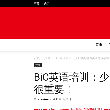
商务
关于
首页
首页
其他
BiC英语培训：少儿时期培养英语思维很
其他
BiC英语培训：
很重要！
由
cherine
-
2019年1月20日
======上Instagram的加速器【免费试用】===