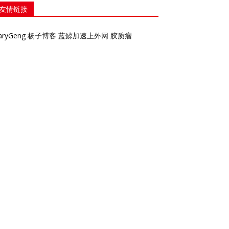
友情链接
aryGeng
杨子博客
蓝鲸加速上外网
胶质瘤