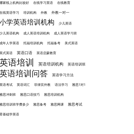
哪家线上机构比较好
在线学习英语
在线教育
外教一对一
培训机构
外教
在线英语学习
小学英语培训机构
少儿英语
成人英语培训机构
少儿英语机构
成人英语学习班
成年人学英语
托福培训机构
托福备考
美式英语
英语口语
英式英语
英语启蒙教育
英语培训
英语培训机构
英语培训班
英语培训问答
英语学习方法
英语考试
英语词汇
菲律宾外教
语法学习
雅思1对1
雅思冲刺班
雅思培训机构
雅思口语技巧
雅思考试
雅思备考
雅思培训班学费多少
雅思网课
零基础学英语