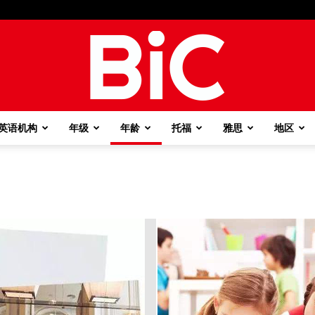
英语机构
年级
年龄
托福
雅思
地区
BiC