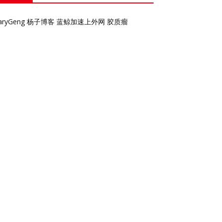
aryGeng
杨子博客
蓝鲸加速上外网
胶质瘤