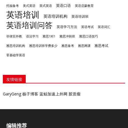
英语口语
托福备考
美式英语
英式英语
英语启蒙教育
英语培训
英语培训机构
英语培训班
英语培训问答
英语学习方法
英语考试
英语词汇
雅思冲刺班
菲律宾外教
语法学习
雅思1对1
雅思口语技巧
雅思考试
雅思培训机构
雅思备考
雅思培训班学费多少
雅思网课
零基础学英语
友情链接
GaryGeng
杨子博客
蓝鲸加速上外网
胶质瘤
编辑推荐