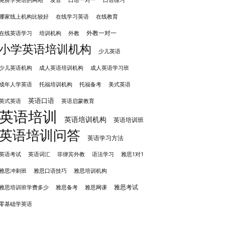
免费学英语的网站
口语一对一
口语练习
哪家线上机构比较好
在线学习英语
在线教育
外教一对一
培训机构
外教
在线英语学习
小学英语培训机构
少儿英语
成人英语培训机构
少儿英语机构
成人英语学习班
成年人学英语
托福培训机构
托福备考
美式英语
英语口语
英式英语
英语启蒙教育
英语培训
英语培训机构
英语培训班
英语培训问答
英语学习方法
英语考试
英语词汇
菲律宾外教
语法学习
雅思1对1
雅思冲刺班
雅思培训机构
雅思口语技巧
雅思考试
雅思备考
雅思培训班学费多少
雅思网课
零基础学英语