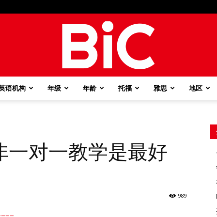
英语机构
年级
年龄
托福
雅思
地区
BiC
非一对一教学是最好
989
===