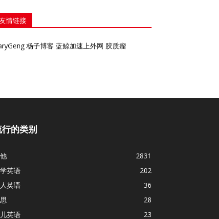
友情链接
aryGeng
杨子博客
蓝鲸加速上外网
胶质瘤
流行的类别
他
2831
学英语
202
人英语
36
思
28
儿英语
23