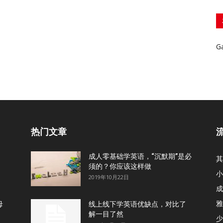
G
热门文章
成人零基础学英语，“沉默期”是必
其
须的？你应该这样做
小
2019年10月22日
成
雅
母
线上线下学英语优缺点，对比了
解一目了然
少