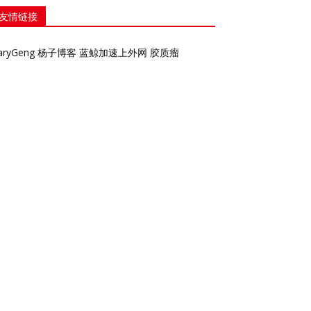
友情链接
aryGeng
杨子博客
蓝鲸加速上外网
胶质瘤