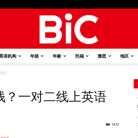
英语机构
年级
年龄
托福
雅思
地区
BiC
费用！
钱？一对二线上英语
1472
===