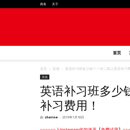
商务
关于
首页
首页
其他
英语补习班多少钱？一对二线上英语补习
其他
英语补习班多少
补习费用！
由
cherine
-
2019年1月18日
======上Instagram的加速器【免费试用】===