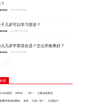
高？
erine
-
2019年3月5日
孩子几岁可以学习英语？
erine
-
2019年1月15日
幼儿几岁学英语合适？怎么学效果好？
erine
-
2019年1月3日
标签
51talk英语
VIPKID
一对一
儿童在线英语
发音
免费学英语的网站
口语一对一
口语练习