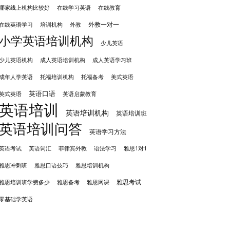
哪家线上机构比较好
在线学习英语
在线教育
外教一对一
培训机构
外教
在线英语学习
小学英语培训机构
少儿英语
成人英语培训机构
少儿英语机构
成人英语学习班
成年人学英语
托福培训机构
托福备考
美式英语
英语口语
英式英语
英语启蒙教育
英语培训
英语培训机构
英语培训班
英语培训问答
英语学习方法
英语考试
英语词汇
菲律宾外教
语法学习
雅思1对1
雅思冲刺班
雅思培训机构
雅思口语技巧
雅思考试
雅思备考
雅思培训班学费多少
雅思网课
零基础学英语