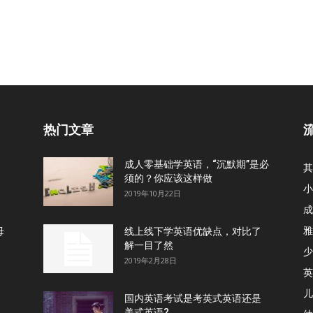
热门文章
成人零基础学英语，“沉默期”是必
其
须的？你应该这样做
小
2019年10月22日
成
雅
母
线上线下学英语优缺点，对比了
解一目了然
少
2019年2月28日
英
儿
国内英语考试是考英式英语还是
美式英语?