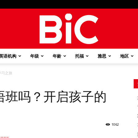
英语机构
年级
年龄
托福
雅思
地区
BiC
学习之旅
语班吗？开启孩子的
1062
===