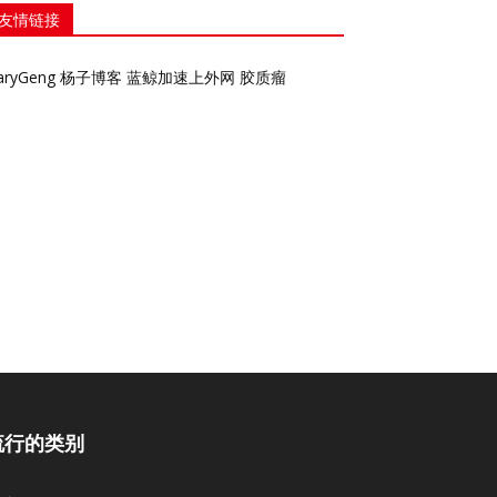
友情链接
aryGeng
杨子博客
蓝鲸加速上外网
胶质瘤
流行的类别