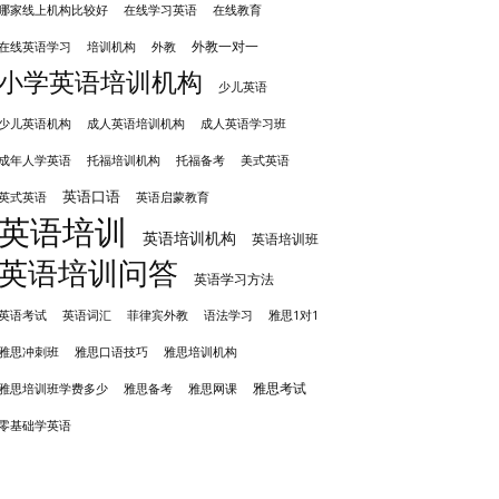
哪家线上机构比较好
在线学习英语
在线教育
外教一对一
培训机构
外教
在线英语学习
小学英语培训机构
少儿英语
成人英语培训机构
少儿英语机构
成人英语学习班
成年人学英语
托福培训机构
托福备考
美式英语
英语口语
英式英语
英语启蒙教育
英语培训
英语培训机构
英语培训班
英语培训问答
英语学习方法
英语考试
英语词汇
菲律宾外教
语法学习
雅思1对1
雅思冲刺班
雅思培训机构
雅思口语技巧
雅思考试
雅思备考
雅思培训班学费多少
雅思网课
零基础学英语