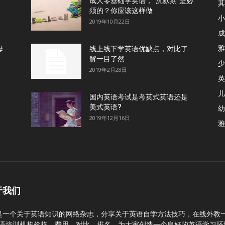
成人零基础学英语，“沉默期”是必
其
须的？你应该这样做
小
2019年10月22日
成
雅
母
线上线下学英语优缺点，对比了
解一目了然
少
2019年2月28日
英
儿
国内英语考试是考英式英语还是
美式英语?
幼
2019年12月16日
雅
于我们
C是一个关于英语知识的网络杂志，分享关于英语自学方法技巧，在线外教
语培训机构价格、费用、对比、排名。为大家创造一个良好的英语学习环