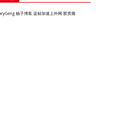
aryGeng
杨子博客
蓝鲸加速上外网
胶质瘤