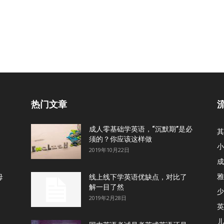
热门文章
成人零基础学英语，“沉默期”是必
其
须的？你应该这样做
小
2019年10月22日
成
雅
母
线上线下学英语优缺点，对比了
解一目了然
少
2019年2月28日
英
儿