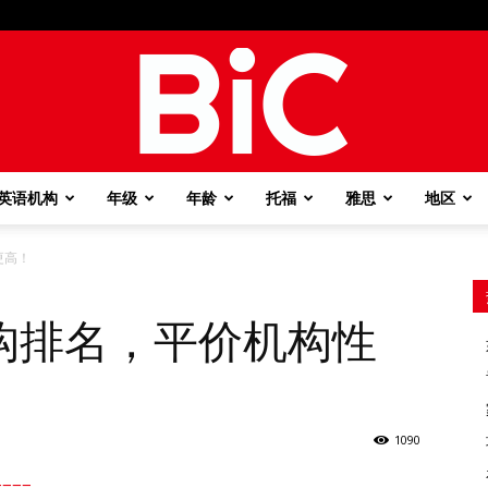
英语机构
年级
年龄
托福
雅思
地区
BiC
更高！
构排名，平价机构性
1090
===