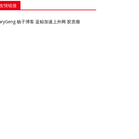
友情链接
aryGeng
杨子博客
蓝鲸加速上外网
胶质瘤