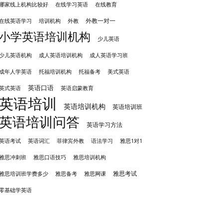
哪家线上机构比较好
在线学习英语
在线教育
外教一对一
培训机构
外教
在线英语学习
小学英语培训机构
少儿英语
成人英语培训机构
少儿英语机构
成人英语学习班
成年人学英语
托福培训机构
托福备考
美式英语
英语口语
英式英语
英语启蒙教育
英语培训
英语培训机构
英语培训班
英语培训问答
英语学习方法
英语考试
英语词汇
菲律宾外教
语法学习
雅思1对1
雅思冲刺班
雅思培训机构
雅思口语技巧
雅思考试
雅思备考
雅思培训班学费多少
雅思网课
零基础学英语