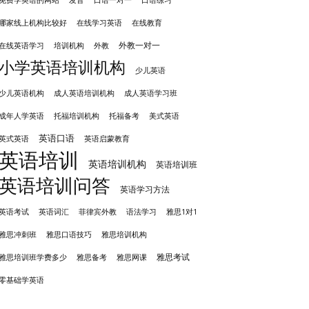
免费学英语的网站
口语一对一
口语练习
哪家线上机构比较好
在线学习英语
在线教育
外教一对一
培训机构
外教
在线英语学习
小学英语培训机构
少儿英语
成人英语培训机构
少儿英语机构
成人英语学习班
成年人学英语
托福培训机构
托福备考
美式英语
英语口语
英式英语
英语启蒙教育
英语培训
英语培训机构
英语培训班
英语培训问答
英语学习方法
英语考试
英语词汇
菲律宾外教
语法学习
雅思1对1
雅思冲刺班
雅思培训机构
雅思口语技巧
雅思考试
雅思备考
雅思培训班学费多少
雅思网课
零基础学英语