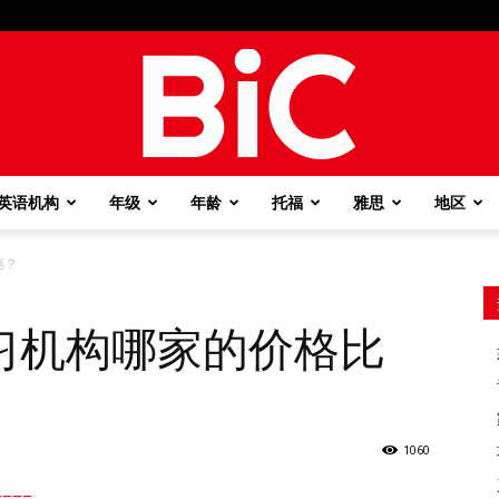
英语机构
年级
年龄
托福
雅思
地区
BiC
惠？
习机构哪家的价格比
1060
===