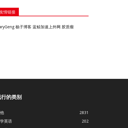
友情链接
aryGeng
杨子博客
蓝鲸加速上外网
胶质瘤
流行的类别
他
2831
学英语
202