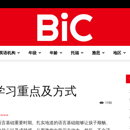
英语机构
年级
年龄
托福
雅思
地区
BiC
学习重点及方式
1190
===
语言基础重要时期。扎实地道的语言基础能够让孩子顺畅、