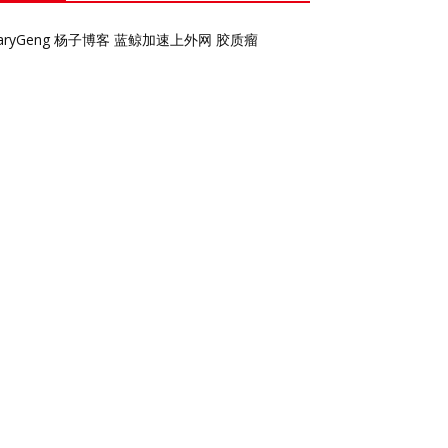
aryGeng
杨子博客
蓝鲸加速上外网
胶质瘤