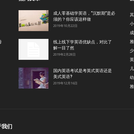
成人零基础学英语，“沉默期”是必
其
须的？你应该这样做
小
2019年10月22日
成
雅
母
线上线下学英语优缺点，对比了
解一目了然
少
2019年2月28日
英
儿
国内英语考试是考英式英语还是
美式英语?
幼
2019年12月16日
雅
于我们