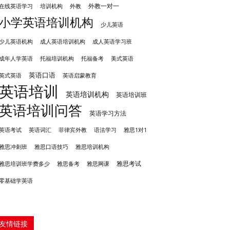
外教一对一
培训机构
外教
在线英语学习
小学英语培训机构
少儿英语
成人英语培训机构
少儿英语机构
成人英语学习班
成年人学英语
托福培训机构
托福备考
美式英语
英语口语
英式英语
英语启蒙教育
英语培训
英语培训机构
英语培训班
英语培训问答
英语学习方法
英语考试
英语词汇
菲律宾外教
语法学习
雅思1对1
雅思冲刺班
雅思培训机构
雅思口语技巧
雅思考试
雅思备考
雅思培训班学费多少
雅思网课
零基础学英语
友情链接