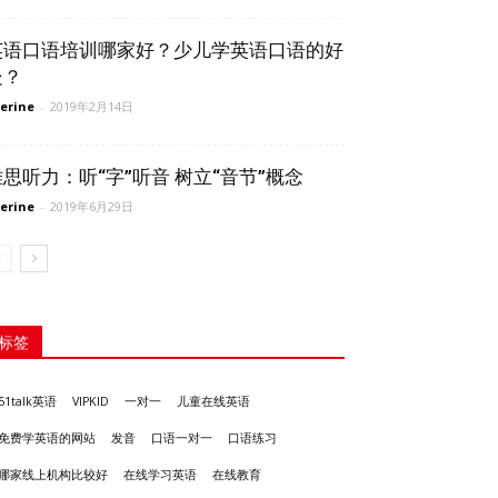
英语口语培训哪家好？少儿学英语口语的好
处？
erine
-
2019年2月14日
雅思听力：听“字”听音 树立“音节”概念
erine
-
2019年6月29日
标签
51talk英语
VIPKID
一对一
儿童在线英语
发音
免费学英语的网站
口语一对一
口语练习
哪家线上机构比较好
在线学习英语
在线教育