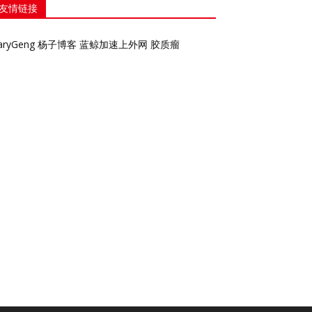
友情链接
aryGeng
杨子博客
蓝鲸加速上外网
胶质瘤