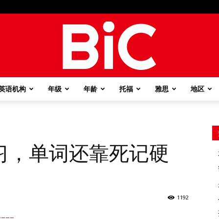
英语机构
年级
年龄
托福
雅思
地区
BiC
习，单词还靠死记硬
1192
===