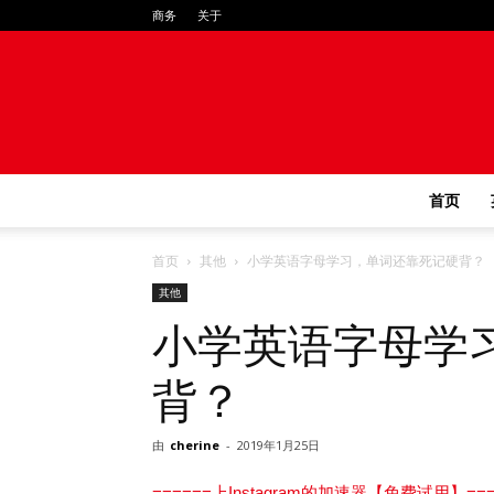
商务
关于
首页
首页
其他
小学英语字母学习，单词还靠死记硬背？
其他
小学英语字母学
背？
由
cherine
-
2019年1月25日
======上Instagram的加速器【免费试用】===