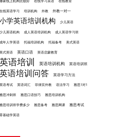
哪家线上机构比较好
在线学习英语
在线教育
外教一对一
培训机构
外教
在线英语学习
小学英语培训机构
少儿英语
成人英语培训机构
少儿英语机构
成人英语学习班
成年人学英语
托福培训机构
托福备考
美式英语
英语口语
英式英语
英语启蒙教育
英语培训
英语培训机构
英语培训班
英语培训问答
英语学习方法
英语考试
英语词汇
菲律宾外教
语法学习
雅思1对1
雅思冲刺班
雅思培训机构
雅思口语技巧
雅思考试
雅思备考
雅思培训班学费多少
雅思网课
零基础学英语