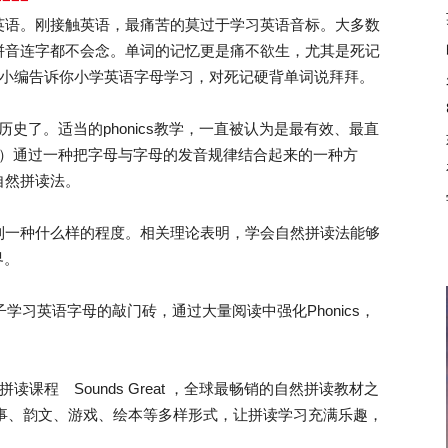
英语。刚接触英语，最痛苦的莫过于学习英语音标。大多数
拼音连字都不会念。单词的记忆更是痛不欲生，尤其是死记
C小编告诉你小学英语字母学习，对死记硬背单词说拜拜。
历史了。适当的phonics教学，一直被认为是最有效、最直
cs）通过一种把字母与字母的发音规律结合起来的一种方
自然拼读法。
一种什么样的程度。相关理论表明，学会自然拼读法能够
界。
子学习英语字母的敲门砖，通过大量阅读中强化Phonics，
程 Sounds Great ，全球最畅销的自然拼读教材之
、故事、韵文、游戏、绘本等多样形式，让拼读学习充满乐趣，