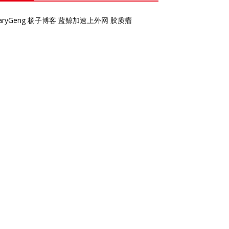
aryGeng
杨子博客
蓝鲸加速上外网
胶质瘤