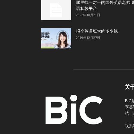
哪里找一对一的国外英语老师|
语私教平台
2022年10月21日
报个英语班大约多少钱
2019年12月27日
关
Bi
享英
结，
联系