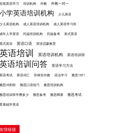
外教一对一
培训机构
外教
在线英语学习
小学英语培训机构
少儿英语
成人英语培训机构
少儿英语机构
成人英语学习班
成年人学英语
托福培训机构
托福备考
美式英语
英语口语
英式英语
英语启蒙教育
英语培训
英语培训机构
英语培训班
英语培训问答
英语学习方法
英语考试
英语词汇
菲律宾外教
语法学习
雅思1对1
雅思冲刺班
雅思培训机构
雅思口语技巧
雅思考试
雅思备考
雅思培训班学费多少
雅思网课
零基础学英语
友情链接