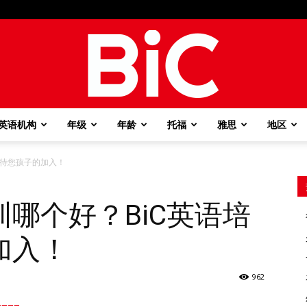
英语机构
年级
年龄
托福
雅思
地区
BiC
期待您孩子的加入！
哪个好？BiC英语培
加入！
962
===