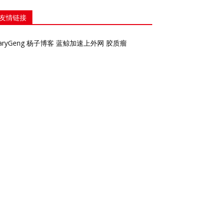
友情链接
aryGeng
杨子博客
蓝鲸加速上外网
胶质瘤