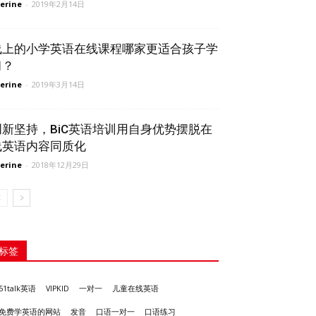
erine
-
2019年2月14日
线上的小学英语在线课程哪家更适合孩子学
习？
erine
-
2019年3月14日
创新坚持，BiC英语培训用自身优势摆脱在
线英语内容同质化
erine
-
2018年12月29日
标签
51talk英语
VIPKID
一对一
儿童在线英语
发音
免费学英语的网站
口语一对一
口语练习