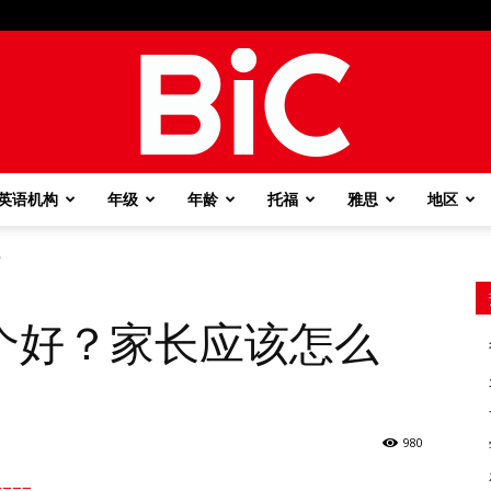
英语机构
年级
年龄
托福
雅思
地区
BiC
？
个好？家长应该怎么
980
===