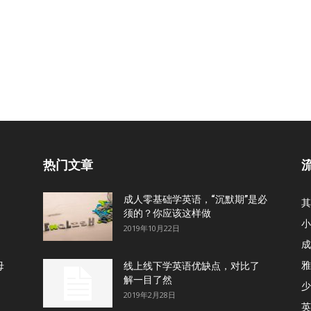
热门文章
成人零基础学英语，“沉默期”是必
其
须的？你应该这样做
小
2019年10月22日
成
雅
母
线上线下学英语优缺点，对比了
解一目了然
少
2019年2月28日
英