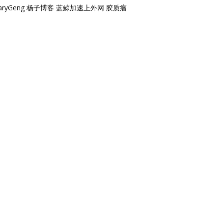
aryGeng
杨子博客
蓝鲸加速上外网
胶质瘤