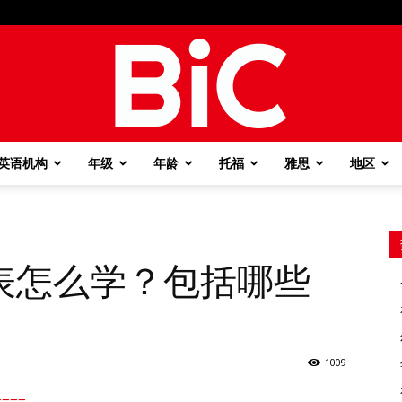
英语机构
年级
年龄
托福
雅思
地区
BiC
表怎么学？包括哪些
1009
===