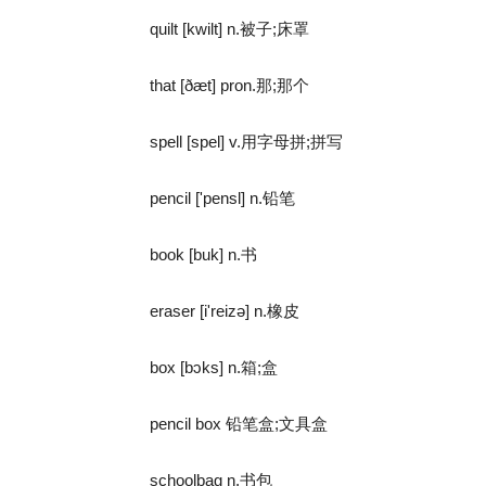
quilt [kwilt] n.被子;床罩
that [ðæt] pron.那;那个
spell [spel] v.用字母拼;拼写
pencil ['pensl] n.铅笔
book [buk] n.书
eraser [i'reizə] n.橡皮
box [bɔks] n.箱;盒
pencil box 铅笔盒;文具盒
schoolbag n.书包