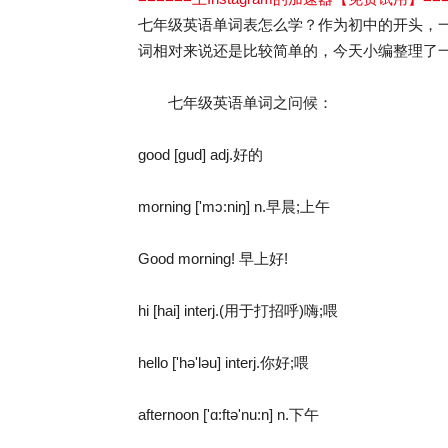
七年级英语单词表怎么学？作为初中的开头，
词相对来说还是比较简单的，今天小编整理了
七年级英语单词之问候：
good [gud] adj.好的
morning ['mɔ:niŋ] n.早晨;上午
Good morning! 早上好!
hi [hai] interj.(用于打招呼)嗨;喂
hello ['hə'ləu] interj.你好;喂
afternoon ['ɑ:ftə'nu:n] n.下午