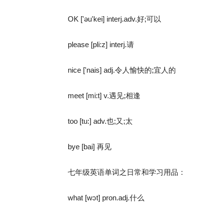
OK ['əu'kei] interj.adv.好;可以
please [pli:z] interj.请
nice ['nais] adj.令人愉快的;宜人的
meet [mi:t] v.遇见;相逢
too [tu:] adv.也;又;太
bye [bai] 再见
七年级英语单词之日常和学习用品：
what [wɔt] pron.adj.什么