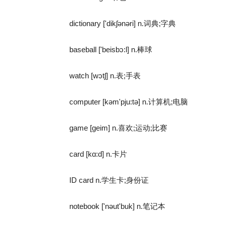
dictionary ['dikʃənəri] n.词典;字典
baseball ['beisbɔ:l] n.棒球
watch [wɔtʃ] n.表;手表
computer [kəm'pju:tə] n.计算机;电脑
game [geim] n.喜欢;运动;比赛
card [kɑ:d] n.卡片
ID card n.学生卡;身份证
notebook ['nəut'buk] n.笔记本