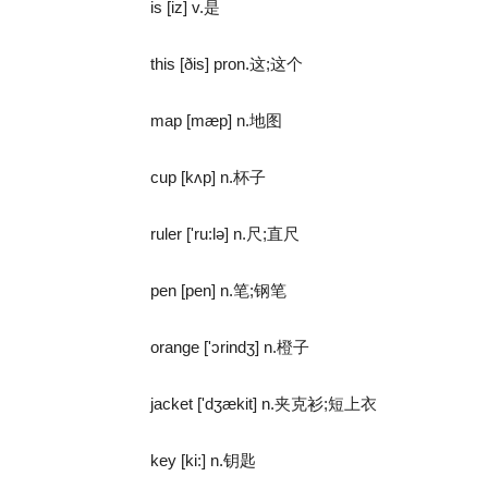
is [iz] v.是
this [ðis] pron.这;这个
map [mæp] n.地图
cup [kʌp] n.杯子
ruler ['ru:lə] n.尺;直尺
pen [pen] n.笔;钢笔
orange ['ɔrindʒ] n.橙子
jacket ['dʒækit] n.夹克衫;短上衣
key [ki:] n.钥匙