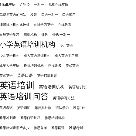
51talk英语
VIPKID
一对一
儿童在线英语
发音
免费学英语的网站
口语一对一
口语练习
哪家线上机构比较好
在线学习英语
在线教育
外教一对一
培训机构
外教
在线英语学习
小学英语培训机构
少儿英语
成人英语培训机构
少儿英语机构
成人英语学习班
成年人学英语
托福培训机构
托福备考
美式英语
英语口语
英式英语
英语启蒙教育
英语培训
英语培训机构
英语培训班
英语培训问答
英语学习方法
英语考试
英语词汇
菲律宾外教
语法学习
雅思1对1
雅思冲刺班
雅思培训机构
雅思口语技巧
雅思考试
雅思备考
雅思培训班学费多少
雅思网课