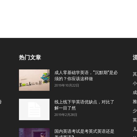
热门文章
成人零基础学英语，“沉默期”是必
其
须的？你应该这样做
小
2019年10月22日
成
雅
母
线上线下学英语优缺点，对比了
解一目了然
少
2019年2月28日
英
儿
国内英语考试是考英式英语还是