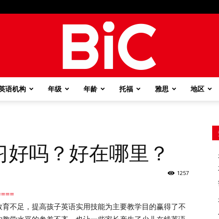
英语机构
年级
年龄
托福
雅思
地区
BiC
习好吗？好在哪里？
1257
===
教育不足，提高孩子英语实用技能为主要教学目的赢得了不