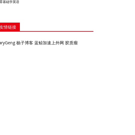
零基础学英语
友情链接
aryGeng
杨子博客
蓝鲸加速上外网
胶质瘤