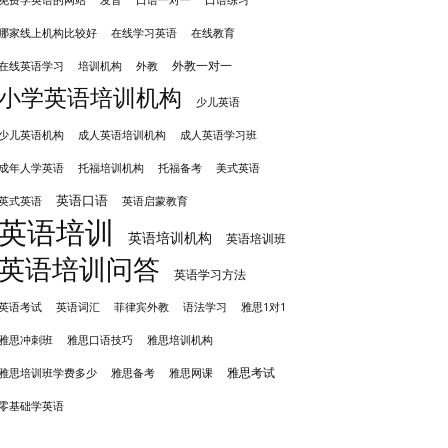
免费学英语的网站
口语一对一
口语练习
哪家线上机构比较好
在线学习英语
在线教育
外教一对一
培训机构
外教
在线英语学习
小学英语培训机构
少儿英语
成人英语培训机构
少儿英语机构
成人英语学习班
成年人学英语
托福培训机构
托福备考
美式英语
英语口语
英式英语
英语启蒙教育
英语培训
英语培训机构
英语培训班
英语培训问答
英语学习方法
英语考试
英语词汇
菲律宾外教
语法学习
雅思1对1
雅思冲刺班
雅思培训机构
雅思口语技巧
雅思考试
雅思备考
雅思培训班学费多少
雅思网课
零基础学英语