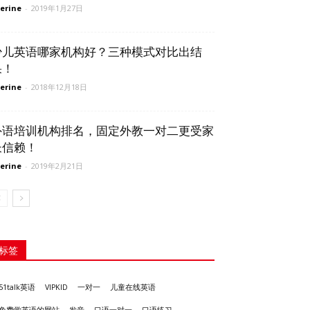
erine
-
2019年1月27日
少儿英语哪家机构好？三种模式对比出结
果！
erine
-
2018年12月18日
外语培训机构排名，固定外教一对二更受家
长信赖！
erine
-
2019年2月21日
标签
51talk英语
VIPKID
一对一
儿童在线英语
发音