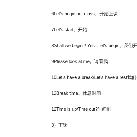
6Let‘s begin our class。开始上课
7Let‘s start。开始
8Shall we begin？Yes，let‘s begi
9Please look at me。请看我
10Let‘s have a break/Let‘s have a res
12Break time。休息时间
12Time is up/Time out?时间到
3）下课