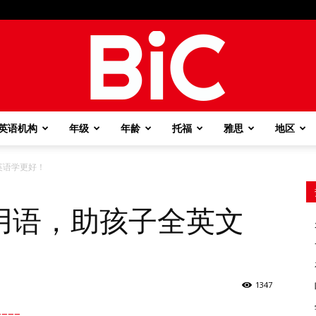
英语机构
年级
年龄
托福
雅思
地区
BiC
英语学更好！
用语，助孩子全英文
！
1347
===