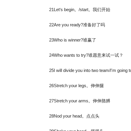
21Let‘s begin。/start。我们开始
22Are you ready?准备好了吗
23Who is winner?谁赢了
24Who wants to try?谁愿意来试一试？
25I will divide you into two team/I'm goi
26Stretch your legs。伸伸腿
27Stretch your arms。伸伸胳膊
28Nod your head。点点头