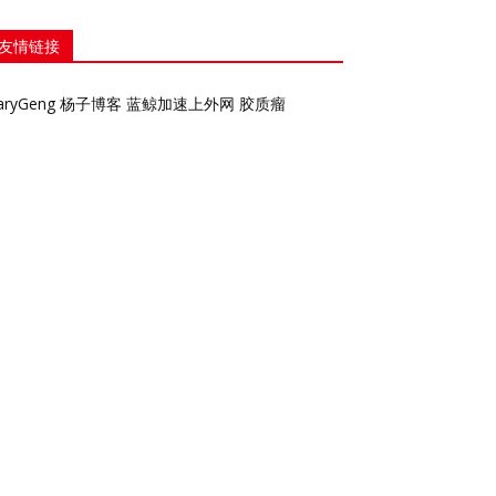
友情链接
aryGeng
杨子博客
蓝鲸加速上外网
胶质瘤