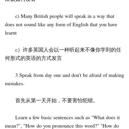
c) Many British people will speak in a way that
does not sound like any form of English that you have
learnt
c）许多英国人会以一种听起来不像你学到的任
何形式的英语的方式发言
3.Speak from day one and don't be afraid of making
mistakes.
首先从第一天开始，不要害怕犯错。
Learn a few basic sentences such as "What does it
mean?", "How do you pronounce this word?" "How do