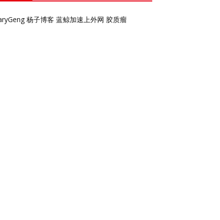
aryGeng
杨子博客
蓝鲸加速上外网
胶质瘤