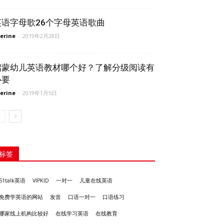
英语字母歌26个字母英语歌曲
erine
-
2019年2月28日
启蒙幼儿英语教材哪个好？了解分级阅读有
必要
erine
-
2019年1月5日
标签
51talk英语
VIPKID
一对一
儿童在线英语
发音
免费学英语的网站
口语一对一
口语练习
哪家线上机构比较好
在线学习英语
在线教育