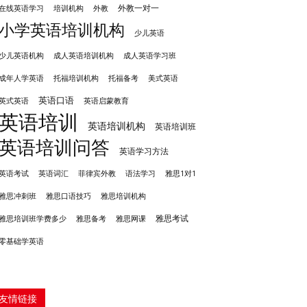
外教一对一
培训机构
外教
在线英语学习
小学英语培训机构
少儿英语
成人英语培训机构
少儿英语机构
成人英语学习班
成年人学英语
托福培训机构
托福备考
美式英语
英语口语
英式英语
英语启蒙教育
英语培训
英语培训机构
英语培训班
英语培训问答
英语学习方法
英语考试
英语词汇
菲律宾外教
语法学习
雅思1对1
雅思冲刺班
雅思培训机构
雅思口语技巧
雅思考试
雅思备考
雅思培训班学费多少
雅思网课
零基础学英语
友情链接