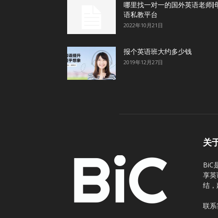
哪里找一对一的国外英语老师|
语私教平台
2022年10月21日
报个英语班大约多少钱
2019年12月27日
关
Bi
享英
结，
联系