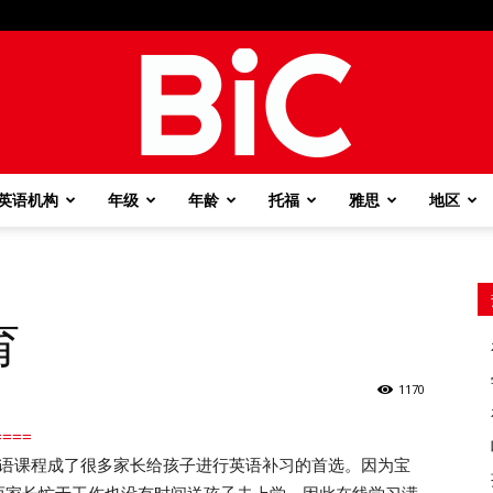
英语机构
年级
年龄
托福
雅思
地区
BiC
育
1170
===
语课程成了很多家长给孩子进行英语补习的首选。因为宝