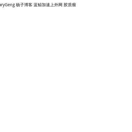
aryGeng
杨子博客
蓝鲸加速上外网
胶质瘤