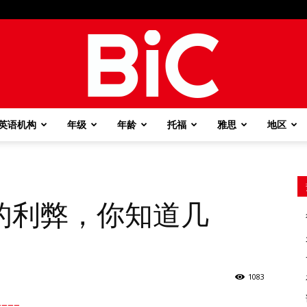
英语机构
年级
年龄
托福
雅思
地区
BiC
的利弊，你知道几
1083
===