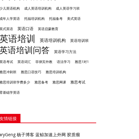
成人英语培训机构
少儿英语机构
成人英语学习班
成年人学英语
托福培训机构
托福备考
美式英语
英语口语
英式英语
英语启蒙教育
英语培训
英语培训机构
英语培训班
英语培训问答
英语学习方法
英语考试
英语词汇
菲律宾外教
语法学习
雅思1对1
雅思冲刺班
雅思培训机构
雅思口语技巧
雅思考试
雅思备考
雅思培训班学费多少
雅思网课
零基础学英语
友情链接
aryGeng
杨子博客
蓝鲸加速上外网
胶质瘤