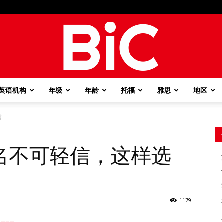
英语机构
年级
年龄
托福
雅思
地区
BiC
谱
名不可轻信，这样选
1179
===