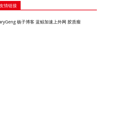
友情链接
aryGeng
杨子博客
蓝鲸加速上外网
胶质瘤