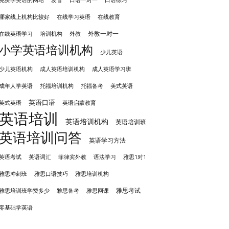
免费学英语的网站
口语一对一
口语练习
哪家线上机构比较好
在线学习英语
在线教育
外教一对一
培训机构
外教
在线英语学习
小学英语培训机构
少儿英语
成人英语培训机构
少儿英语机构
成人英语学习班
成年人学英语
托福培训机构
托福备考
美式英语
英语口语
英式英语
英语启蒙教育
英语培训
英语培训机构
英语培训班
英语培训问答
英语学习方法
英语考试
英语词汇
菲律宾外教
语法学习
雅思1对1
雅思冲刺班
雅思培训机构
雅思口语技巧
雅思考试
雅思备考
雅思培训班学费多少
雅思网课
零基础学英语