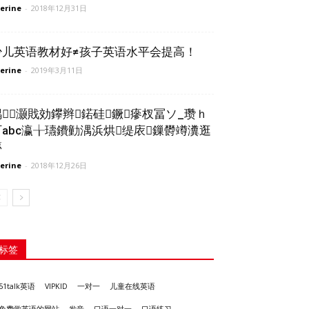
erine
-
2018年12月31日
少儿英语教材好≠孩子英语水平会提高！
erine
-
2019年3月11日
鍝灏戝効鑻辫鍩硅鐝瘮杈冨ソ_瓒ｈ
叮abc瀛╁瓙鐨勭湡浜烘缇庡鏁欎竴瀵逛
簩
erine
-
2018年12月26日
标签
51talk英语
VIPKID
一对一
儿童在线英语
发音