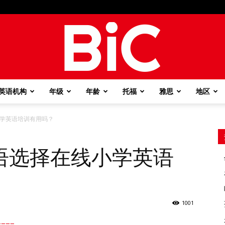
英语机构
年级
年龄
托福
雅思
地区
BiC
学英语培训有用吗？
语选择在线小学英语
1001
===