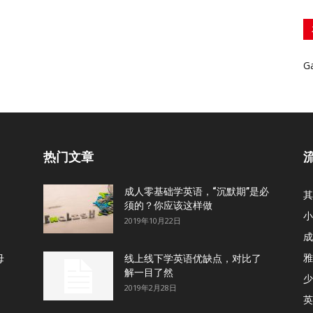
G
热门文章
成人零基础学英语，“沉默期”是必
其
须的？你应该这样做
小
2019年10月22日
成
雅
母
线上线下学英语优缺点，对比了
解一目了然
少
2019年2月28日
英