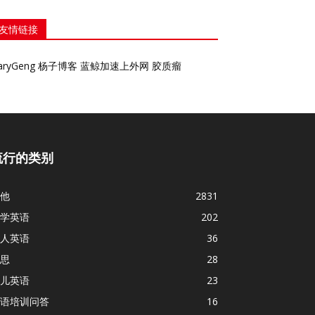
友情链接
aryGeng
杨子博客
蓝鲸加速上外网
胶质瘤
流行的类别
他
2831
学英语
202
人英语
36
思
28
儿英语
23
语培训问答
16