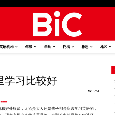
英语机构
年级
年龄
托福
雅思
地区
BiC
里学习比较好
1251
===
和好处很多，无论是大人还是孩子都是应该学习英语的，