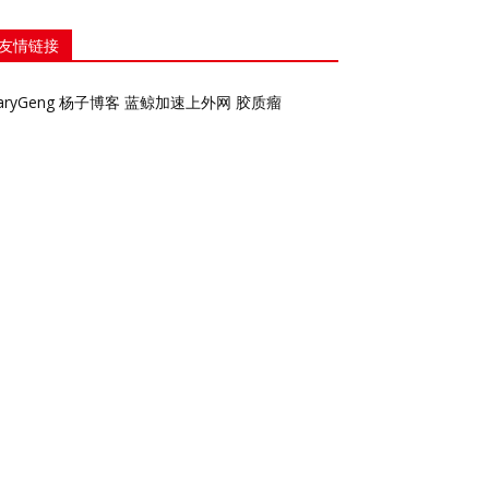
友情链接
aryGeng
杨子博客
蓝鲸加速上外网
胶质瘤