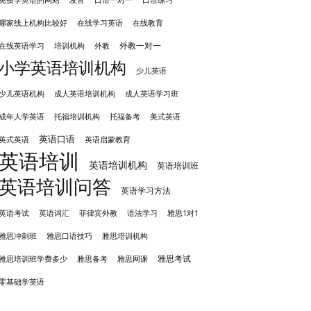
免费学英语的网站
口语一对一
口语练习
哪家线上机构比较好
在线学习英语
在线教育
外教一对一
培训机构
外教
在线英语学习
小学英语培训机构
少儿英语
成人英语培训机构
少儿英语机构
成人英语学习班
成年人学英语
托福培训机构
托福备考
美式英语
英语口语
英式英语
英语启蒙教育
英语培训
英语培训机构
英语培训班
英语培训问答
英语学习方法
英语考试
英语词汇
菲律宾外教
语法学习
雅思1对1
雅思冲刺班
雅思培训机构
雅思口语技巧
雅思考试
雅思备考
雅思培训班学费多少
雅思网课
零基础学英语