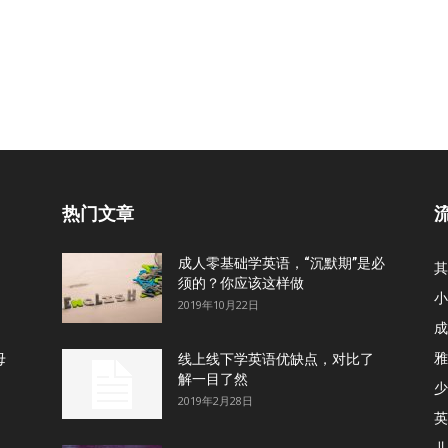
热门文章
成人零基础学英语，“沉默期”是必
其
须的？你应该这样做
小
2019年10月22日
成
雅
母
线上线下学英语优缺点，对比了
解一目了然
少
2019年2月28日
英
儿