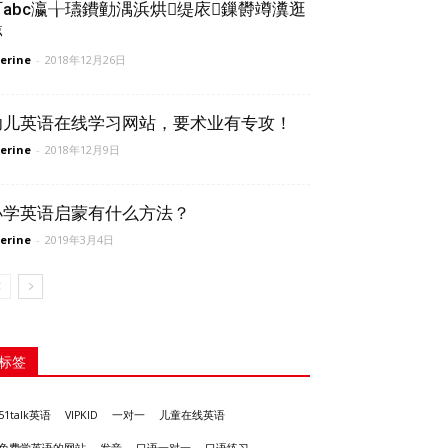
叮abc瀛╁瓙鐨勭湡浜烘缇庡鏁欎竴瀵逛
簩
erine
-
2018年12月26日
幼儿英语在线学习网站，要术业有专攻！
erine
-
2018年12月9日
小学英语启蒙有什么方法？
erine
-
2019年3月4日
标签
51talk英语
VIPKID
一对一
儿童在线英语
发音