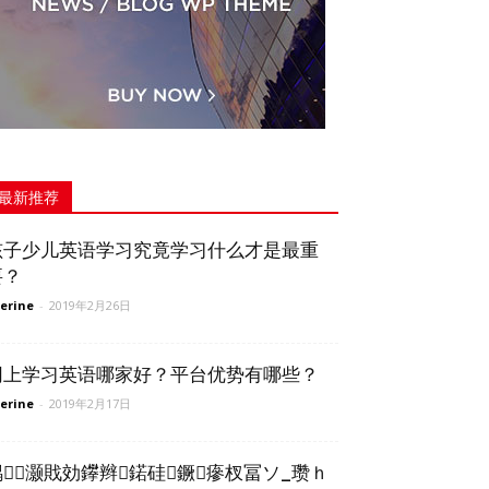
最新推荐
孩子少儿英语学习究竟学习什么才是最重
要？
erine
-
2019年2月26日
网上学习英语哪家好？平台优势有哪些？
erine
-
2019年2月17日
鍝灏戝効鑻辫鍩硅鐝瘮杈冨ソ_瓒ｈ