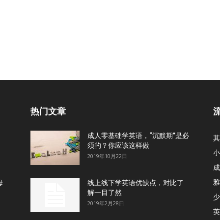
热门文章
成人零基础学英语，“沉默期”是必
其
须的？你应该这样做
小
2019年10月22日
成
雅
母
线上线下学英语优缺点，对比了
解一目了然
少
2019年2月28日
英