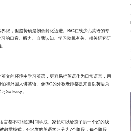
限，但趋势确是朝低龄化迈进。BiC在线少儿英语的专
语学习的口音、听力、自我认知、学习动机有关。相关研究研
难。
全英文的环境中学习英语，更容易把英语作为日常语言，用
怕和外国人讲英语。像BiC的外教老师都是来自以英语为
o Easy。
语言都不可能短时间学成。家长可以给孩子挑一个好的线
教教学模式，4-14岁的英语学习分为7个阶段，每个阶段