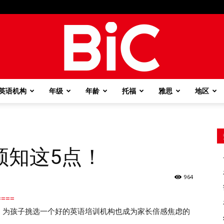
英语机构
年级
年龄
托福
雅思
地区
BiC
须知这5点！
964
===
，为孩子挑选一个好的英语培训机构也成为家长倍感焦虑的