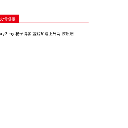
友情链接
aryGeng
杨子博客
蓝鲸加速上外网
胶质瘤