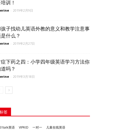
语培训！
erine
-
2019年2月9日
和孩子找幼儿英语外教的意义和教学注意事
项是什么？
erine
-
2019年2月27日
对症下药之四：小学四年级英语学习方法你
知道吗？
erine
-
2019年3月18日
标签
51talk英语
VIPKID
一对一
儿童在线英语