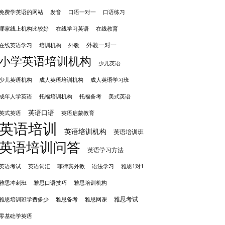
发音
免费学英语的网站
口语一对一
口语练习
哪家线上机构比较好
在线学习英语
在线教育
外教一对一
培训机构
外教
在线英语学习
小学英语培训机构
少儿英语
成人英语培训机构
少儿英语机构
成人英语学习班
成年人学英语
托福培训机构
托福备考
美式英语
英语口语
英式英语
英语启蒙教育
英语培训
英语培训机构
英语培训班
英语培训问答
英语学习方法
英语考试
英语词汇
菲律宾外教
语法学习
雅思1对1
雅思冲刺班
雅思培训机构
雅思口语技巧
雅思考试
雅思备考
雅思培训班学费多少
雅思网课
零基础学英语