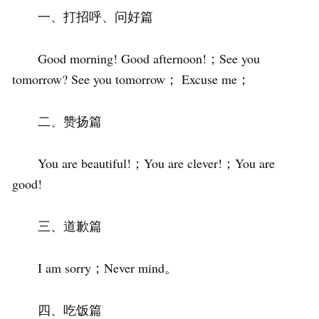
一、打招呼、问好篇
Good morning! Good afternoon!；See you
tomorrow? See you tomorrow； Excuse me；
二、赞扬篇
You are beautiful!；You are clever!；You are
good!
三、道歉篇
I am sorry；Never mind。
四、吃饭篇