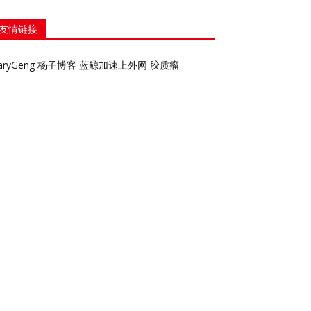
友情链接
aryGeng
杨子博客
蓝鲸加速上外网
胶质瘤