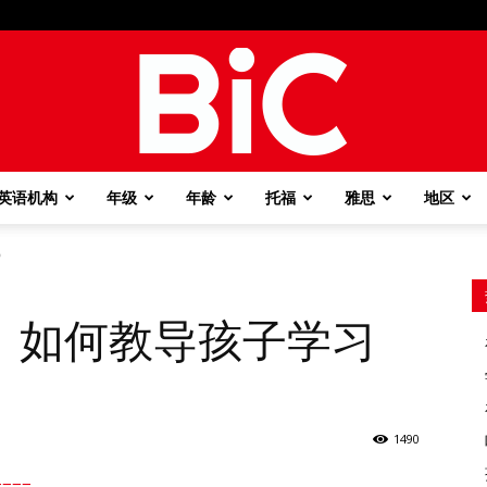
英语机构
年级
年龄
托福
雅思
地区
BiC
？
：如何教导孩子学习
1490
===