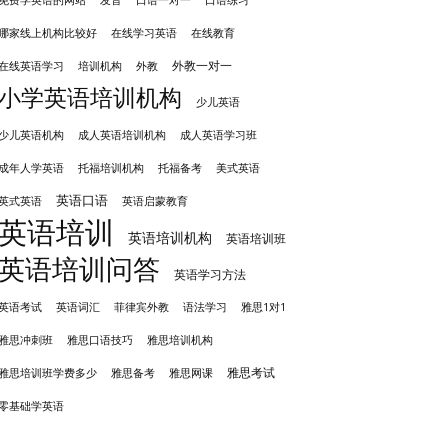
免费学英语的网站
口语一对一
口语练习
哪家线上机构比较好
在线学习英语
在线教育
外教一对一
培训机构
外教
在线英语学习
小学英语培训机构
少儿英语
成人英语培训机构
少儿英语机构
成人英语学习班
成年人学英语
托福培训机构
托福备考
美式英语
英语口语
英式英语
英语启蒙教育
英语培训
英语培训机构
英语培训班
英语培训问答
英语学习方法
英语考试
英语词汇
菲律宾外教
语法学习
雅思1对1
雅思冲刺班
雅思培训机构
雅思口语技巧
雅思考试
雅思备考
雅思培训班学费多少
雅思网课
零基础学英语