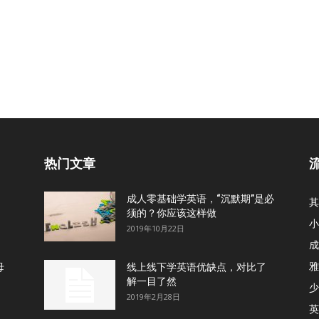
热门文章
成人零基础学英语，“沉默期”是必
其
须的？你应该这样做
小
2019年10月22日
成
雅
母
线上线下学英语优缺点，对比了
解一目了然
少
2019年2月28日
英