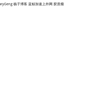
aryGeng
杨子博客
蓝鲸加速上外网
胶质瘤