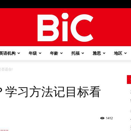
英语机构
年级
年龄
托福
雅思
地区
BiC
否适合!
？学习方法记目标看
1412
===