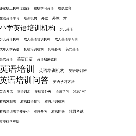
哪家线上机构比较好
在线学习英语
在线教育
外教一对一
培训机构
外教
在线英语学习
小学英语培训机构
少儿英语
成人英语培训机构
少儿英语机构
成人英语学习班
成年人学英语
托福培训机构
托福备考
美式英语
英语口语
英式英语
英语启蒙教育
英语培训
英语培训机构
英语培训班
英语培训问答
英语学习方法
英语考试
英语词汇
菲律宾外教
语法学习
雅思1对1
雅思冲刺班
雅思培训机构
雅思口语技巧
雅思考试
雅思备考
雅思培训班学费多少
雅思网课
零基础学英语