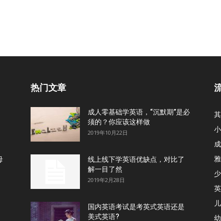
热门文章
成人零基础学英语，“沉默期”是必
其
须的？你应该这样做
小
2019年10月22日
成
雅
母
线上线下学英语优缺点，对比了
解一目了然
少
2019年2月28日
英
儿
国内英语考试是考英式英语还是
美式英语?
幼