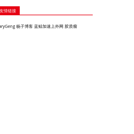
友情链接
aryGeng
杨子博客
蓝鲸加速上外网
胶质瘤