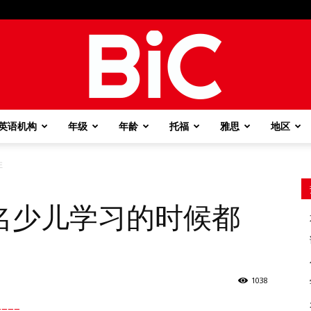
英语机构
年级
年龄
托福
雅思
地区
BiC
注
名少儿学习的时候都
1038
===