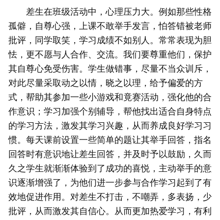
差生在班级活动中，心理压力大。例如那些性格
孤僻，自尊心强，上课不敢举手发言，怕答错被老师
批评，同学取笑，学习成绩不如别人。常常表现为胆
怯，更不愿与人合作、交流。我们要尊重他们，保护
其自尊心免受伤害。学生做错事，尽量不当众训斥，
对此尽量采取动之以情，晓之以理，给予偏爱的方
式，帮助其参加一些小游戏和竟赛活动，强化他的合
作意识；学习加强个别辅导，帮他找出适合自身特点
的学习方法，激发其学习兴趣，从而养成良好学习习
惯。每天课前设置一些简单的题让其举手回答，指名
回答时有意识地让差生回答，并及时予以鼓励，久而
久之学生就渐渐体验到了成功的喜悦，主动举手的意
识逐渐增强了，为他们进一步参与合作学习起到了有
效地促进作用。对差生不打击，不嘲弄，多表扬，少
批评，从而激发其自信心。从而更加热爱学习，有利