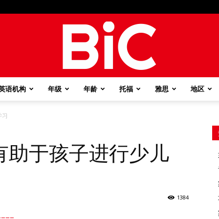
英语机构
年级
年龄
托福
雅思
地区
BiC
学习
有助于孩子进行少儿
1384
===