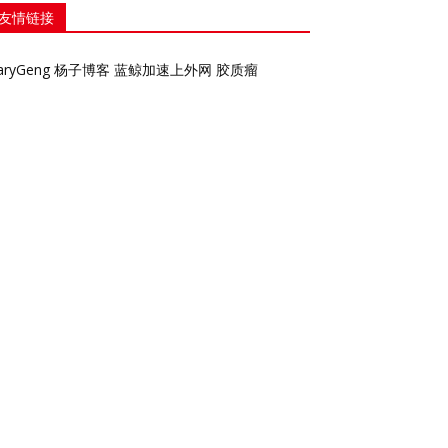
友情链接
aryGeng
杨子博客
蓝鲸加速上外网
胶质瘤