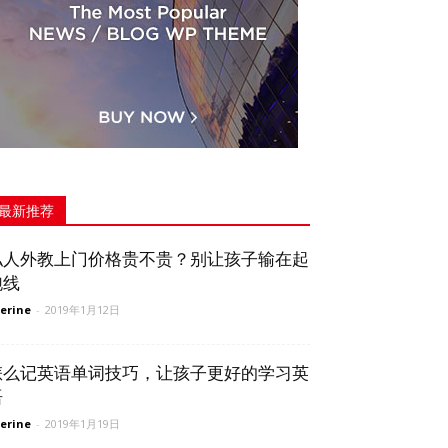
最新推荐
私人外教上门价格贵不贵？别让孩子输在起
跑线
erine
-
2019年1月12日
怎么记英语单词技巧，让孩子更好的学习英
语
erine
-
2019年1月19日