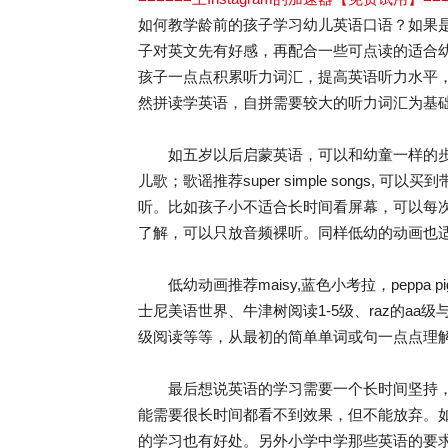
如何教学龄前的孩子学习幼儿英语口语？如果
子对英文先有好感，再配合一些可点读的适合
孩子一点点积累听力词汇，提高英语听力水平
然拼读学英语，自拼需要较大的听力词汇为基
如五岁以后启蒙英语，可以和幼童一样的步
儿歌；歌谣推荐super simple songs
听。比如孩子小不适合长时间看屏幕，可以每
了解，可以只放音频裸听。同样低幼的动画也
低幼动画推荐maisy,蓝色小考拉，peppa 
士尼美语世界、牛津树阅读1-5级、raz的aa
级阅读等等，从最初的简单单词或句一点点理
最后想说英语的学习需要一个长时间坚持，
能需要很长时间都看不到效果，但不能放弃。
的学习也有好处。另外小学中学那些英语的要