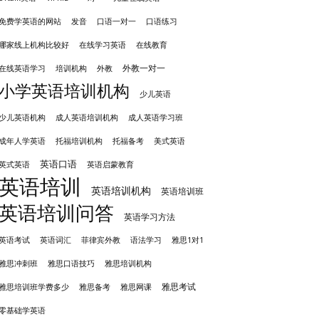
发音
免费学英语的网站
口语一对一
口语练习
哪家线上机构比较好
在线学习英语
在线教育
外教一对一
培训机构
外教
在线英语学习
小学英语培训机构
少儿英语
成人英语培训机构
少儿英语机构
成人英语学习班
成年人学英语
托福培训机构
托福备考
美式英语
英语口语
英式英语
英语启蒙教育
英语培训
英语培训机构
英语培训班
英语培训问答
英语学习方法
英语考试
英语词汇
菲律宾外教
语法学习
雅思1对1
雅思冲刺班
雅思培训机构
雅思口语技巧
雅思考试
雅思备考
雅思培训班学费多少
雅思网课
零基础学英语