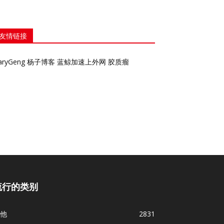
友情链接
aryGeng
杨子博客
蓝鲸加速上外网
胶质瘤
流行的类别
他
2831