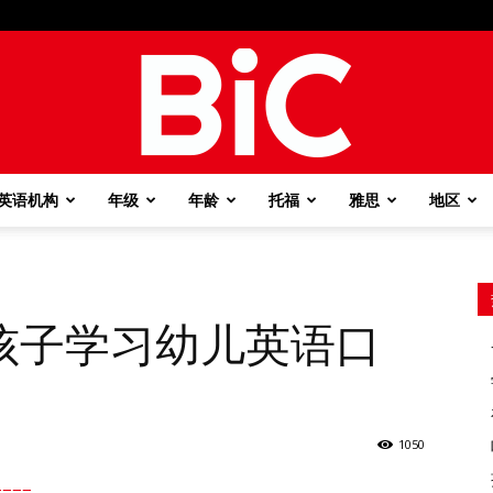
英语机构
年级
年龄
托福
雅思
地区
BiC
孩子学习幼儿英语口
1050
===