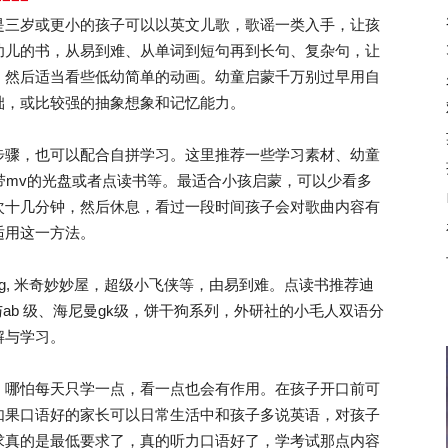
是三岁或更小的孩子可以以英文儿歌，歌谣一类入手，让孩
幼儿的书，从易到难、从单词到短句再到长句、复杂句，让
，然后适当看些低幼简单的动画。幼童启蒙千万别过早用自
础，或比较强的抽象想象和记忆能力。
骤，也可以配合自拼学习。这里推荐一些学习素材、幼童
, 可以买到带mv的光盘或者点读书等。最适合小孩启蒙，可以少看多
次十几分钟，然后休息，看过一段时间孩子会对歌曲内容有
适用这一方法。
pig, 米奇妙妙屋，超级小飞侠等，由易到难。点读书推荐迪
级与ab 级、海尼曼gk级，饼干狗系列，外研社的小毛人双语分
解与学习。
哪怕每天只学一点，看一点也会有作用。在孩子开口前可
如果口语好的家长可以日常生活中和孩子多说英语，对孩子
求真的是最低要求了，真的听力口语好了，学考试那点内容