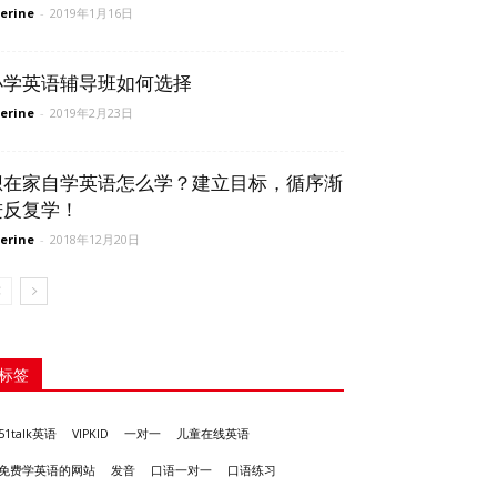
erine
-
2019年1月16日
小学英语辅导班如何选择
erine
-
2019年2月23日
想在家自学英语怎么学？建立目标，循序渐
进反复学！
erine
-
2018年12月20日
标签
51talk英语
VIPKID
一对一
儿童在线英语
发音
免费学英语的网站
口语一对一
口语练习