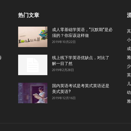
热门文章
成人零基础学英语，“沉默期”是必
其
须的？你应该这样做
小
2019年10月22日
成
雅
母
线上线下学英语优缺点，对比了
解一目了然
少
2019年2月28日
英
儿
国内英语考试是考英式英语还是
美式英语?
幼
2019年12月16日
雅