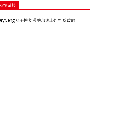
友情链接
aryGeng
杨子博客
蓝鲸加速上外网
胶质瘤