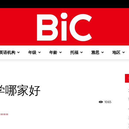
英语机构
年级
年龄
托福
雅思
地区
BiC
学哪家好
1065
===