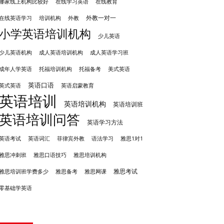
哪家线上机构比较好
在线学习英语
在线教育
外教一对一
培训机构
外教
在线英语学习
小学英语培训机构
少儿英语
成人英语培训机构
少儿英语机构
成人英语学习班
成年人学英语
托福培训机构
托福备考
美式英语
英语口语
英式英语
英语启蒙教育
英语培训
英语培训机构
英语培训班
英语培训问答
英语学习方法
英语考试
英语词汇
菲律宾外教
语法学习
雅思1对1
雅思冲刺班
雅思培训机构
雅思口语技巧
雅思考试
雅思备考
雅思培训班学费多少
雅思网课
零基础学英语