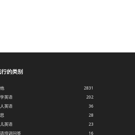
流行的类别
他
2831
学英语
202
人英语
36
思
28
儿英语
23
语培训问答
16