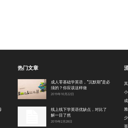
热门文章
成人零基础学英语，“沉默期”是必
其
须的？你应该这样做
小
2019年10月22日
成
雅
母
线上线下学英语优缺点，对比了
解一目了然
少
2019年2月28日
英