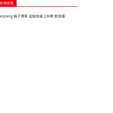
友情链接
aryGeng
杨子博客
蓝鲸加速上外网
胶质瘤