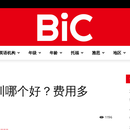
英语机构
年级
年龄
托福
雅思
地区
BiC
训哪个好？费用多
1196
===