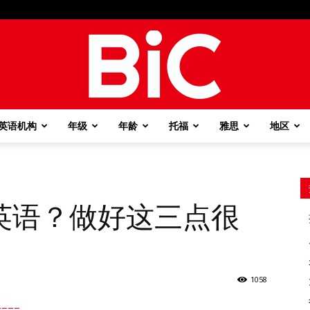
英语机构
年级
年龄
托福
雅思
地区
BiC
英语？做好这三点很
1058
===