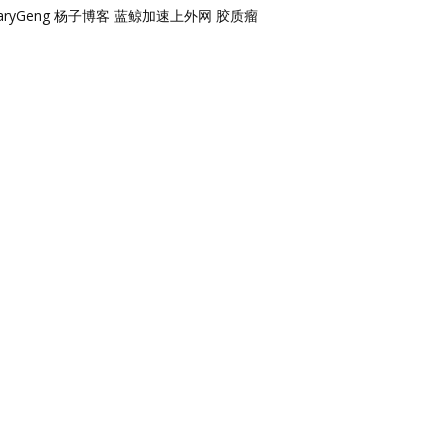
aryGeng
杨子博客
蓝鲸加速上外网
胶质瘤