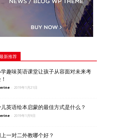
最新推荐
小学趣味英语课堂让孩子从容面对未来考
验！
erine
-
2019年1月21日
少儿英语绘本启蒙的最佳方式是什么？
erine
-
2019年1月9日
网上一对二外教哪个好？