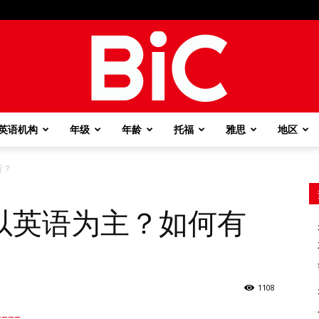
英语机构
年级
年龄
托福
雅思
地区
BiC
行？
以英语为主？如何有
1108
===