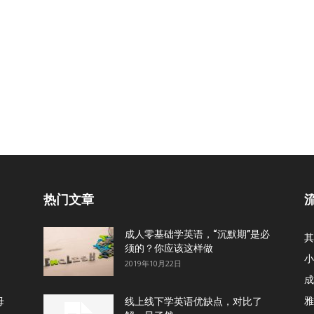
热门文章
成人零基础学英语，“沉默期”是必
其
须的？你应该这样做
小
2019年10月22日
成
雅
母
线上线下学英语优缺点，对比了