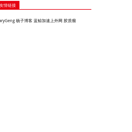
友情链接
aryGeng
杨子博客
蓝鲸加速上外网
胶质瘤