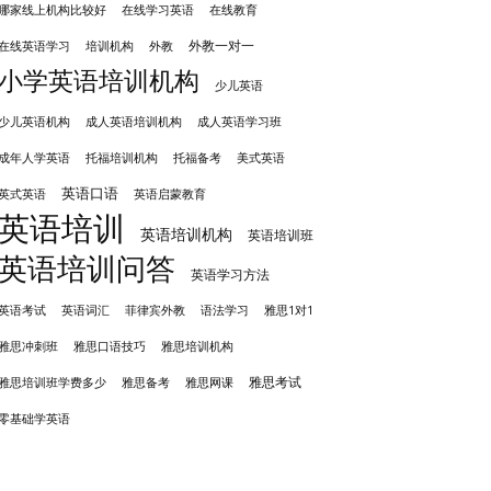
哪家线上机构比较好
在线学习英语
在线教育
外教一对一
培训机构
外教
在线英语学习
小学英语培训机构
少儿英语
成人英语培训机构
少儿英语机构
成人英语学习班
成年人学英语
托福培训机构
托福备考
美式英语
英语口语
英式英语
英语启蒙教育
英语培训
英语培训机构
英语培训班
英语培训问答
英语学习方法
英语考试
英语词汇
菲律宾外教
语法学习
雅思1对1
雅思冲刺班
雅思培训机构
雅思口语技巧
雅思考试
雅思备考
雅思培训班学费多少
雅思网课
零基础学英语