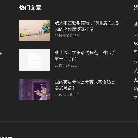
热门文章
成人零基础学英语，“沉默期”是必
其
须的？你应该这样做
小
2019年10月22日
成
雅
母
线上线下学英语优缺点，对比了
解一目了然
少
2019年2月28日
英
儿
国内英语考试是考英式英语还是
美式英语?
幼
2019年12月16日
雅