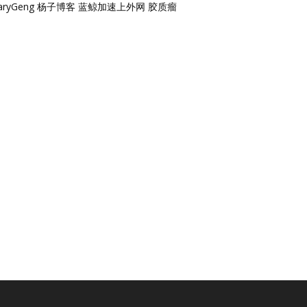
aryGeng
杨子博客
蓝鲸加速上外网
胶质瘤