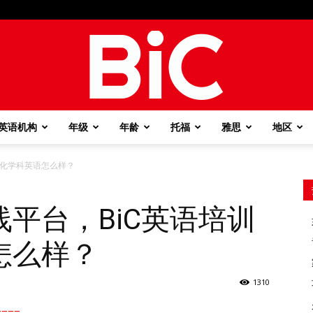
英语机构
年级
年龄
托福
雅思
地区
BiC
味化学科英语怎么样？
平台，BiC英语培训
怎么样？
1310
===