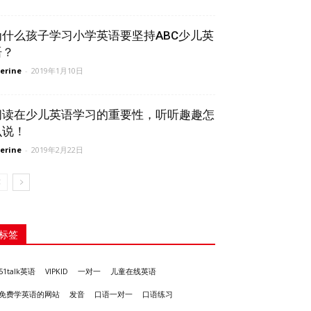
为什么孩子学习小学英语要坚持ABC少儿英
语？
erine
-
2019年1月10日
阅读在少儿英语学习的重要性，听听趣趣怎
么说！
erine
-
2019年2月22日
标签
51talk英语
VIPKID
一对一
儿童在线英语
发音
免费学英语的网站
口语一对一
口语练习