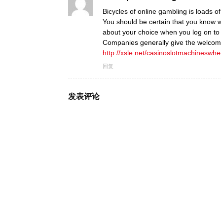
Bicycles of online gambling is loads of
You should be certain that you know 
about your choice when you log on to i
Companies generally give the welcome
http://xsle.net/casinoslotmachineswh
回复
发表评论