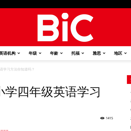
英语机构
年级
年龄
托福
雅思
地区
BiC
语学习方法你知道吗？
小学四年级英语学习
1415
===