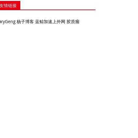
友情链接
aryGeng
杨子博客
蓝鲸加速上外网
胶质瘤