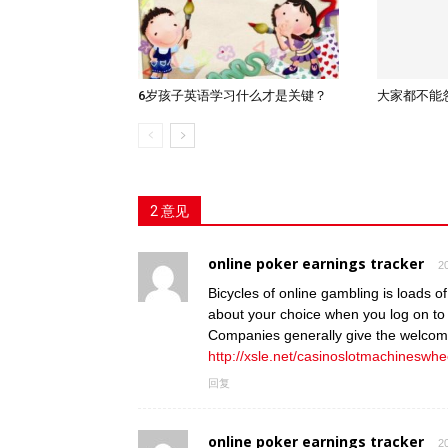
大家都不能
6岁孩子英语学习什么才是关键？
2 意见
online poker earnings tracker
2
Bicycles of online gambling is loads 
about your choice when you log on to i
Companies generally give the welcome
http://xsle.net/casinoslotmachineswh
回复
online poker earnings tracker
2