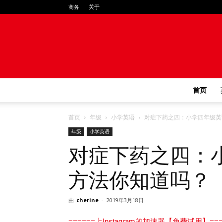
商务
关于
首页
首页
年级
小学英语
对症下药之四：小学四年级英
年级
小学英语
对症下药之四：
方法你知道吗？
由
cherine
-
2019年3月18日
======上Instagram的加速器【免费试用】===