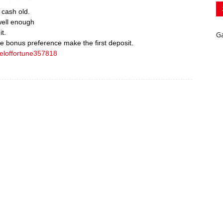
 cash old.
well enough
t.
G
 bonus preference make the first deposit.
eeloffortune357818