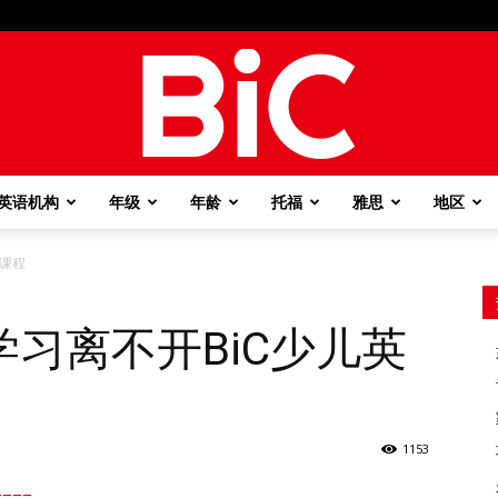
英语机构
年级
年龄
托福
雅思
地区
BiC
的课程
习离不开BiC少儿英
1153
===