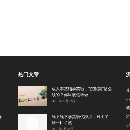
热门文章
成人零基础学英语，“沉默期”是必
其
须的？你应该这样做
小
2019年10月22日
成
雅
母
线上线下学英语优缺点，对比了
解一目了然
少
2019年2月28日