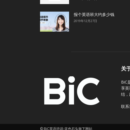
报个英语班大约多少钱
2019年12月27日
关
Bi
享英
结，
联系
© BiC英语培训-蓝色石头旗下网站