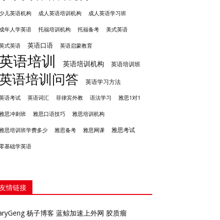
成人英语培训机构
少儿英语机构
成人英语学习班
成年人学英语
托福培训机构
托福备考
美式英语
英语口语
英式英语
英语启蒙教育
英语培训
英语培训机构
英语培训班
英语培训问答
英语学习方法
英语考试
英语词汇
菲律宾外教
语法学习
雅思1对1
雅思冲刺班
雅思培训机构
雅思口语技巧
雅思考试
雅思备考
雅思培训班学费多少
雅思网课
零基础学英语
友情链接
aryGeng
杨子博客
蓝鲸加速上外网
胶质瘤