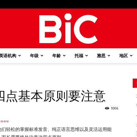
英语机构
年级
年龄
托福
雅思
地区
BiC
四点基本原则要注意
1006
===
他们轻松的掌握标准发音、纯正语言思维以及灵活运用能