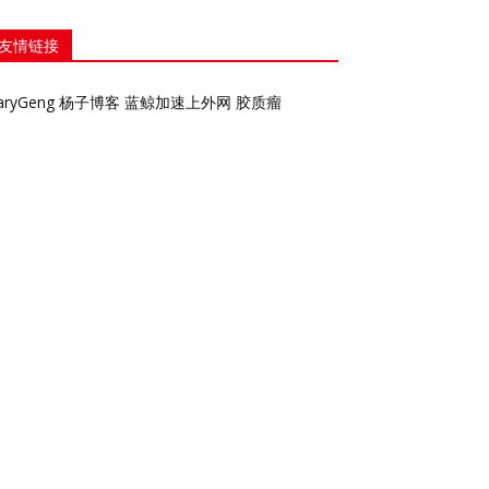
友情链接
aryGeng
杨子博客
蓝鲸加速上外网
胶质瘤