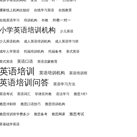
免费学英语的网站
口语一对一
口语练习
哪家线上机构比较好
在线学习英语
在线教育
外教一对一
培训机构
外教
在线英语学习
小学英语培训机构
少儿英语
成人英语培训机构
少儿英语机构
成人英语学习班
成年人学英语
托福培训机构
托福备考
美式英语
英语口语
英式英语
英语启蒙教育
英语培训
英语培训机构
英语培训班
英语培训问答
英语学习方法
英语考试
英语词汇
菲律宾外教
语法学习
雅思1对1
雅思冲刺班
雅思培训机构
雅思口语技巧
雅思考试
雅思备考
雅思培训班学费多少
雅思网课
零基础学英语