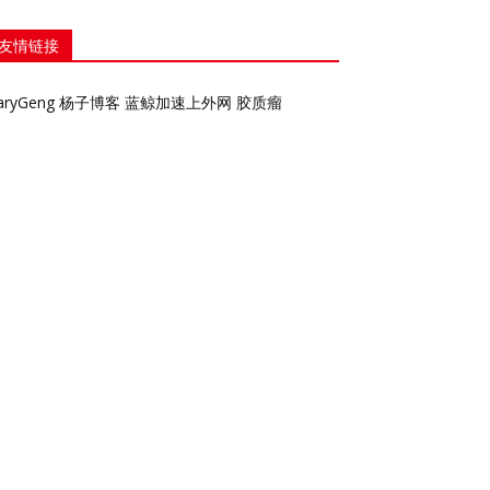
友情链接
aryGeng
杨子博客
蓝鲸加速上外网
胶质瘤