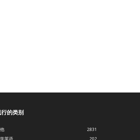
流行的类别
他
2831
学英语
202