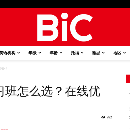
英语机构
年级
年龄
托福
雅思
地区
BiC
哪些？
习班怎么选？在线优
982
===