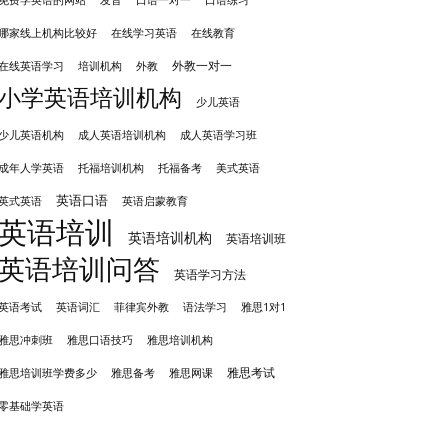
免费学英语的网站
口语一对一
口语练习
哪家线上机构比较好
在线学习英语
在线教育
外教一对一
培训机构
外教
在线英语学习
小学英语培训机构
少儿英语
成人英语培训机构
少儿英语机构
成人英语学习班
成年人学英语
托福培训机构
托福备考
美式英语
英语口语
英式英语
英语启蒙教育
英语培训
英语培训机构
英语培训班
英语培训问答
英语学习方法
英语考试
英语词汇
菲律宾外教
语法学习
雅思1对1
雅思冲刺班
雅思培训机构
雅思口语技巧
雅思考试
雅思备考
雅思培训班学费多少
雅思网课
零基础学英语