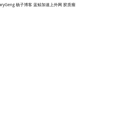
aryGeng
杨子博客
蓝鲸加速上外网
胶质瘤