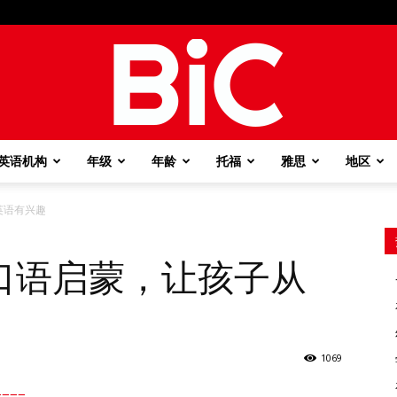
英语机构
年级
年龄
托福
雅思
地区
BiC
英语有兴趣
口语启蒙，让孩子从
1069
===