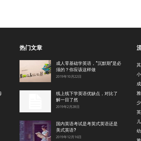
热门文章
成人零基础学英语，“沉默期”是必
其
须的？你应该这样做
小
2019年10月22日
成
雅
母
线上线下学英语优缺点，对比了
解一目了然
少
2019年2月28日
英
儿
国内英语考试是考英式英语还是
美式英语?
幼
2019年12月16日
雅