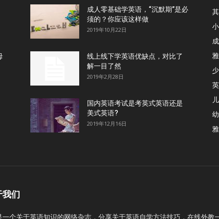
成人零基础学英语，“沉默期”是必
其
须的？你应该这样做
小
2019年10月22日
成
雅
母
线上线下学英语优缺点，对比了
解一目了然
少
2019年2月28日
英
儿
国内英语考试是考英式英语还是
美式英语?
幼
2019年12月16日
雅
于我们
C是一个关于英语知识的网络杂志，分享关于英语自学方法技巧，在线外教