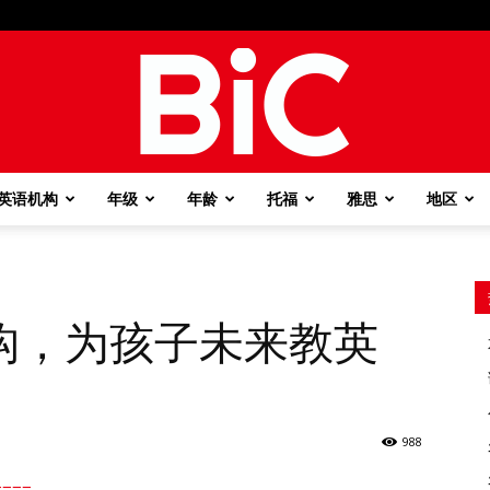
英语机构
年级
年龄
托福
雅思
地区
BiC
构，为孩子未来教英
988
===