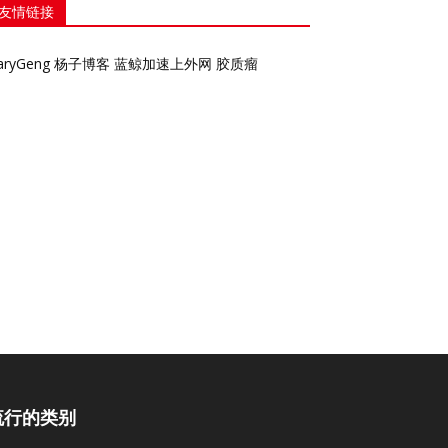
友情链接
aryGeng
杨子博客
蓝鲸加速上外网
胶质瘤
流行的类别