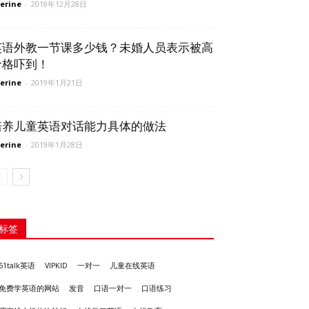
erine
-
2018年12月28日
英语外教一节课多少钱？未婚人员表示被高
价格吓到！
erine
-
2019年1月21日
培养儿童英语对话能力具体的做法
erine
-
2019年1月28日
标签
51talk英语
VIPKID
一对一
儿童在线英语
发音
免费学英语的网站
口语一对一
口语练习