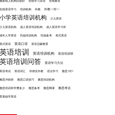
哪家线上机构比较好
在线学习英语
在线教育
外教一对一
培训机构
外教
在线英语学习
小学英语培训机构
少儿英语
成人英语培训机构
少儿英语机构
成人英语学习班
成年人学英语
托福培训机构
托福备考
美式英语
英语口语
英式英语
英语启蒙教育
英语培训
英语培训机构
英语培训班
英语培训问答
英语学习方法
英语考试
英语词汇
菲律宾外教
语法学习
雅思1对1
雅思冲刺班
雅思培训机构
雅思口语技巧
雅思考试
雅思备考
雅思培训班学费多少
雅思网课
零基础学英语