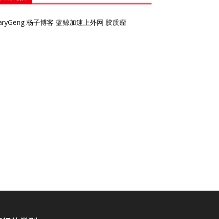
aryGeng
杨子博客
蓝鲸加速上外网
胶质瘤