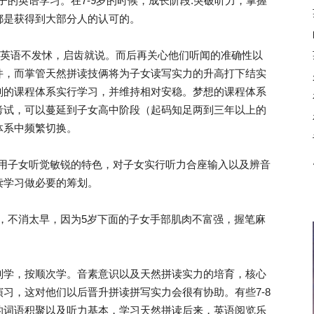
子的英语学习。在7-9岁的时候，成长阶段:突破听力，掌握
都是获得到大部分人的认可的。
英语不发怵，启齿就说。而后再关心他们听闻的准确性以
件，而掌管天然拼读技俩将为子女读写实力的升高打下结实
则的课程体系实行学习，并维持相对安稳。梦想的课程体系
考试，可以蔓延到子女高中阶段（起码知足两到三年以上的
体系中频繁切换。
用子女听觉敏锐的特色，对子女实行听力合座输入以及辨音
读学习做必要的筹划。
，不消太早，因为5岁下面的子女手部肌肉不富强，握笔麻
学，按顺次学。音素意识以及天然拼读实力的培育，核心
习，这对他们以后晋升拼读拼写实力会很有协助。有些7-8
的词语积聚以及听力基本，学习天然拼读后来，英语阅览乐