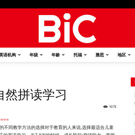
英语机构
年级
年龄
托福
雅思
地区
BiC
自然拼读学习
1073
===
代的不同教学方法的选择对于教育的人来说,选择最适合儿童