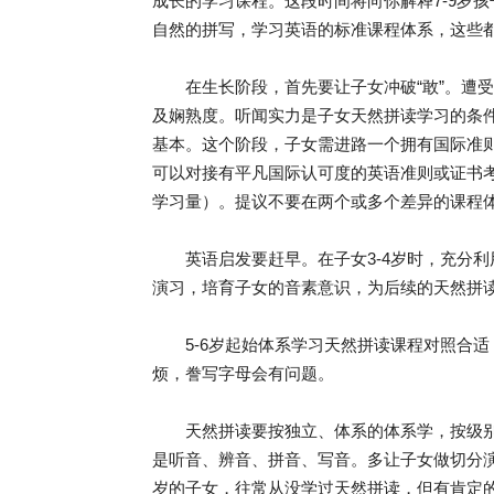
成长的学习课程。这段时间将向你解释7-9岁孩
自然的拼写，学习英语的标准课程体系，这些
在生长阶段，首先要让子女冲破“敢”。遭受
及娴熟度。听闻实力是子女天然拼读学习的条
基本。这个阶段，子女需进路一个拥有国际准
可以对接有平凡国际认可度的英语准则或证书
学习量）。提议不要在两个或多个差异的课程
英语启发要赶早。在子女3-4岁时，充分利
演习，培育子女的音素意识，为后续的天然拼
5-6岁起始体系学习天然拼读课程对照合适
烦，誊写字母会有问题。
天然拼读要按独立、体系的体系学，按级别
是听音、辨音、拼音、写音。多让子女做切分演
岁的子女，往常从没学过天然拼读，但有肯定