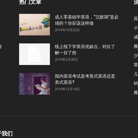
热门文章
成人零基础学英语，“沉默期”是必
其
须的？你应该这样做
小
2019年10月22日
成
雅
母
线上线下学英语优缺点，对比了
解一目了然
少
2019年2月28日
英
儿
国内英语考试是考英式英语还是
美式英语?
幼
2019年12月16日
雅
于我们