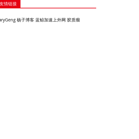
友情链接
aryGeng
杨子博客
蓝鲸加速上外网
胶质瘤