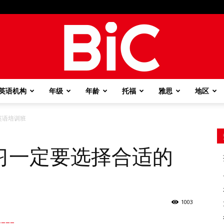
英语机构
年级
年龄
托福
雅思
地区
BiC
英语培训班
习一定要选择合适的
1003
===