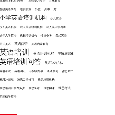
哪家线上机构比较好
在线学习英语
在线教育
外教一对一
培训机构
外教
在线英语学习
小学英语培训机构
少儿英语
成人英语培训机构
少儿英语机构
成人英语学习班
成年人学英语
托福培训机构
托福备考
美式英语
英语口语
英式英语
英语启蒙教育
英语培训
英语培训机构
英语培训班
英语培训问答
英语学习方法
英语考试
英语词汇
菲律宾外教
语法学习
雅思1对1
雅思冲刺班
雅思培训机构
雅思口语技巧
雅思考试
雅思备考
雅思培训班学费多少
雅思网课
零基础学英语