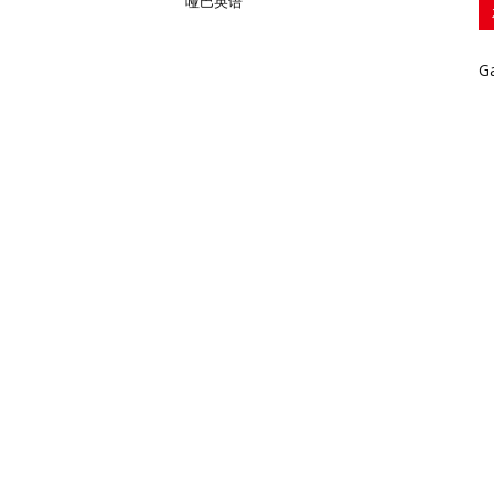
哑巴英语
G