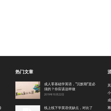
热门文章
成人零基础学英语，“沉默期”是必
其
须的？你应该这样做
小
2019年10月22日
成
雅
母
线上线下学英语优缺点，对比了